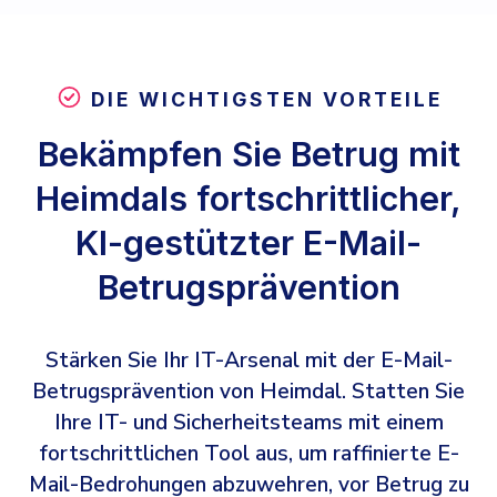
INDUSTRIES
24x7 SOC Services
Identity Threat Detection and Response (ITDR)
Critical Infrastructure
DIE WICHTIGSTEN VORTEILE
Identity security across your estate
Education
Bekämpfen Sie Betrug mit
Engineering
PLATFORM AI
Heimdals fortschrittlicher,
Energy & Utilities
Government
KI-gestützter E-Mail-
AI Wingman
Healthcare
Betrugsprävention
One AI layer. Platform guidance, investigation
Manufacturing
support, and SOC acceleration.
Non Profits
Stärken Sie Ihr IT-Arsenal mit der E-Mail-
Betrugsprävention von Heimdal. Statten Sie
Retail & Ecom
Ihre IT- und Sicherheitsteams mit einem
SMB
fortschrittlichen Tool aus, um raffinierte E-
Mail-Bedrohungen abzuwehren, vor Betrug zu