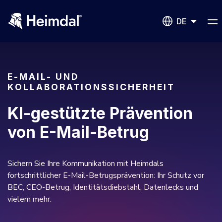
DE
E-MAIL- UND
KOLLABORATIONSSICHERHEIT
Network Security
KI-gestützte Prävention
DNS Network Security
von E-Mail-Betrug
BUSINESS CHALLENGES
Vulnerability Management
Sichern Sie Ihre Kommunikation mit Heimdals
Compliance & Data Governance
Partnerübersicht
Patch Management
fortschrittlicher E-Mail-Betrugsprävention: Ihr Schutz vor
Join Us for Growth, Innovation and Cybersecurity
Cyber Essentials
BEC, CEO-Betrug, Identitätsdiebstahl, Datenlecks und
Excellence.Konformität und Datenverwaltung
Alle Ressourcen
vielem mehr.
CIS
Privileged Access Management
Product Demos
Werden Sie ein Channel-Partner
NIS2
Privilege Elevation & Delegation Management