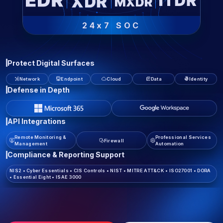
24x7 SOC
Protect Digital Surfaces
Network
Endpoint
Cloud
Data
Identity
Defense in Depth
API Integrations
Remote Monitoring &
Professional Services
Firewall
Management
Automation
Compliance & Reporting Support
NIS2
•
Cyber Essentials
•
CIS Controls
•
NIST
•
MITRE ATT&CK
•
ISO27001
•
DORA
•
Essential Eight
•
ISAE 3000