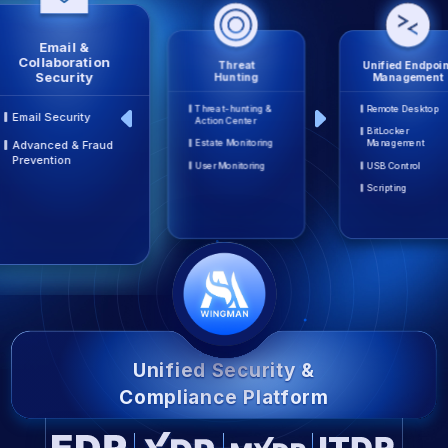
Email &
Collaboration
Threat
Unified Endpoin
Security
Hunting
Management
Threat-hunting &
Remote Desktop
Email Security
Action Center
BitLocker
Estate Monitoring
Management
Advanced & Fraud
Prevention
User Monitoring
USB Control
Scripting
Unified Security &
Compliance Platform